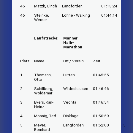
45
Matzk, Ulrich
Langförden
01:13:24
46
Steinke,
Lohne - Walking
01:44:14
Werner
Laufstrecke:
Männer
Halb-
Marathon
Platz
Name
Ort / Verein
Zeit
1
Themann,
Lutten
01:45:55
Otto
2
Schillberg,
Wildeshausen
01:46:46
Woldemar
3
Evers, Karl-
Vechta
01:46:54
Heinz
4
Mönnig, Ted
Dinklage
01:50:59
5
Meyer,
Langförden
01:52:00
5
Bernhard