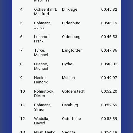
Matthias
4
Ochsenfahrt,
Dinklage
00:45:32
Manfred
5
Bohmann,
Oldenburg
00:46:19
Julius
6
Lehnhof,
Oldenburg
00:46:53
Frank
7
Türke,
Langförden
00:47:36
Michael
8
Lüesse,
Oythe
00:48:32
Michael
9
Henke,
Mühlen
00:49:07
Hendrik
10
Rohnstock,
Goldenstedt
00:52:20
Dieter
11
Bohmann,
Hamburg
00:52:59
Simon
12
Wadulla,
Osterfeine
00:53:39
Dawid
13
Noah, Heiko
Vechta
00:54:18