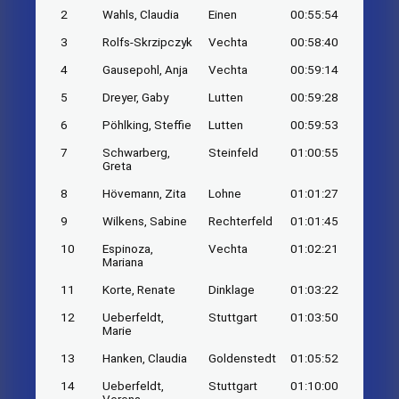
2
Wahls, Claudia
Einen
00:55:54
3
Rolfs-Skrzipczyk
Vechta
00:58:40
4
Gausepohl, Anja
Vechta
00:59:14
5
Dreyer, Gaby
Lutten
00:59:28
6
Pöhlking, Steffie
Lutten
00:59:53
7
Schwarberg,
Steinfeld
01:00:55
Greta
8
Hövemann, Zita
Lohne
01:01:27
9
Wilkens, Sabine
Rechterfeld
01:01:45
10
Espinoza,
Vechta
01:02:21
Mariana
11
Korte, Renate
Dinklage
01:03:22
12
Ueberfeldt,
Stuttgart
01:03:50
Marie
13
Hanken, Claudia
Goldenstedt
01:05:52
14
Ueberfeldt,
Stuttgart
01:10:00