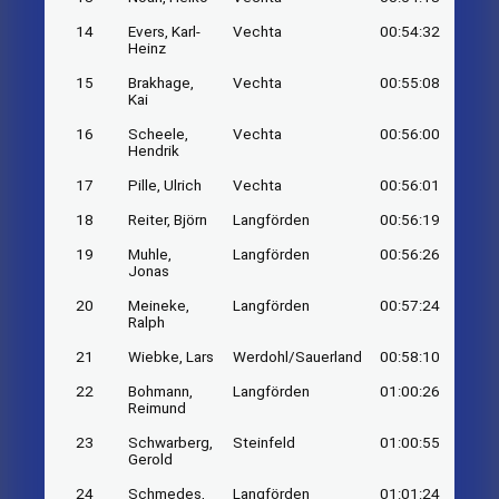
14
Evers, Karl-
Vechta
00:54:32
Heinz
15
Brakhage,
Vechta
00:55:08
Kai
16
Scheele,
Vechta
00:56:00
Hendrik
17
Pille, Ulrich
Vechta
00:56:01
18
Reiter, Björn
Langförden
00:56:19
19
Muhle,
Langförden
00:56:26
Jonas
20
Meineke,
Langförden
00:57:24
Ralph
21
Wiebke, Lars
Werdohl/Sauerland
00:58:10
22
Bohmann,
Langförden
01:00:26
Reimund
23
Schwarberg,
Steinfeld
01:00:55
Gerold
24
Schmedes,
Langförden
01:01:24