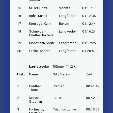
Verena
15
Müller, Petra
Vechta
01:11:11
16
Rohn, Karina
Langförden
01:12:36
17
Kronlage, Karin
Bakum
01:12:44
18
Schneider-
Langwedel
01:16:24
Günther, Barbara
19
Moormann, Merle
Langförden
01:17:25
20
Faske, Andrea
Langförden
01:28:51
Laufstrecke
Männer 11,2 km
Platz
Name
Ort / Verein
Zeit
1
Günther,
Bremen
00:41:49
Thore
2
Dreyer,
Lutten
00:42:08
Stephan
3
Fortmann,
Triathlon Lohne
00:43:57