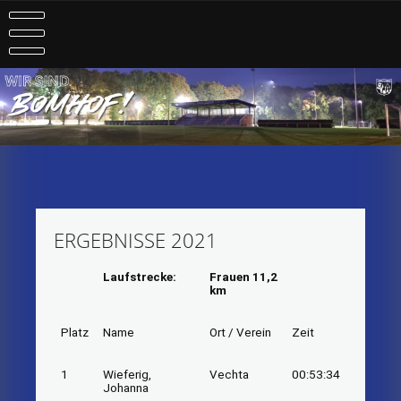
Skip
to
content
ERGEBNISSE 2021
Laufstrecke:
Frauen 11,2
km
Platz
Name
Ort / Verein
Zeit
1
Wieferig,
Vechta
00:53:34
Johanna