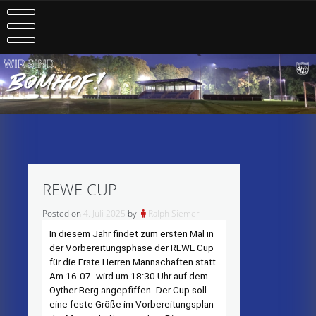
Skip
to
content
REWE CUP
Posted on
4. Juli 2025
by
Ralph Siemer
In diesem Jahr findet zum ersten Mal in
der Vorbereitungsphase der REWE Cup
für die Erste Herren Mannschaften statt.
Am 16.07. wird um 18:30 Uhr auf dem
Oyther Berg angepfiffen. Der Cup soll
eine feste Größe im Vorbereitungsplan