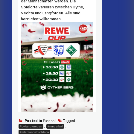
der Mannschaften werden. Die
Spielorte variieren zwischen Oythe,
Vechta und Langförden. Alle sind
herzlichst willkommen.
Fussball
Posted in
Tagged
,
,
#bwlangfoerden
#nurderbwl
#wilaotusnichschlaon