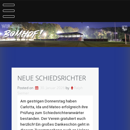
Skip
to
content
NEUE SCHIEDSRICHTER
Posted on
30. Januar 2026
by
Ralph
Siemer
Am gestrigen Donnerstag haben
Carlotta, Ida und Mateo erfolgreich ihre
Prüfung zum Schiedsrichteranwärter
bestanden. Der Verein gratuliert euch
herzlich! Ein großes Dankeschön geht in