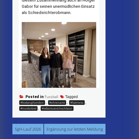
diesem Zusammenhang auch an Holger
Gabor für seinen unermüdlichen Einsatz
als Schiedsrichterobmann.
Fussball
Posted in
Tagged
,
,
,
#bwlangfoerden
#ehrenamt
#fairness
,
#nurderbwl
#wilaotusnichschlaon
Beitragsnavigation
SgH-Lauf 2026
Ergänzung zur letzten Meldung