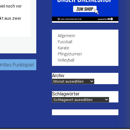
iel noch vor
kt aus zwei
Allgemein
Fussball
Karate
Pfingstturnier
Volleyball
rittes Punktspiel
Archiv
Schlagwörter