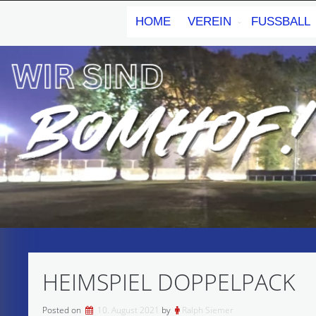
Skip
to
HOME
VEREIN
FUSSBALL
content
HEIMSPIEL DOPPELPACK
Posted on
10. August 2021
by
Ralph Siemer