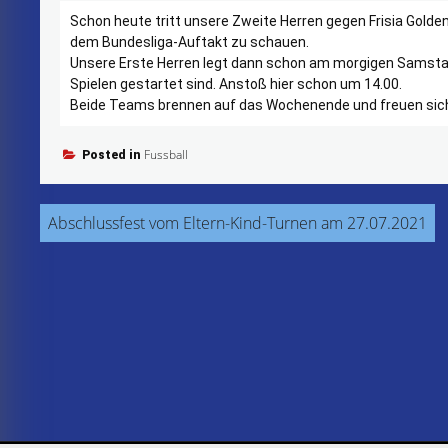
Schon heute tritt unsere Zweite Herren gegen Frisia Golden
dem Bundesliga-Auftakt zu schauen.
Unsere Erste Herren legt dann schon am morgigen Samstag 
Spielen gestartet sind. Anstoß hier schon um 14.00.
Beide Teams brennen auf das Wochenende und freuen sich 
Fussball
Posted in
Beitragsnavigation
Abschlussfest vom Eltern-Kind-Turnen am 27.07.2021