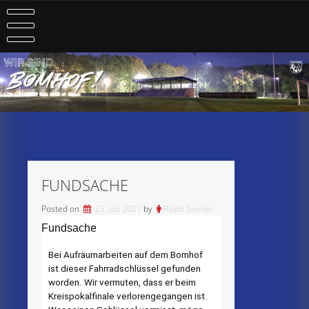
Skip
to
content
FUNDSACHE
Posted on
25. Juli 2021
by
Ralph Siemer
Fundsache
Bei Aufräumarbeiten auf dem Bomhof
ist dieser Fahrradschlüssel gefunden
worden. Wir vermuten, dass er beim
Kreispokalfinale verlorengegangen ist.