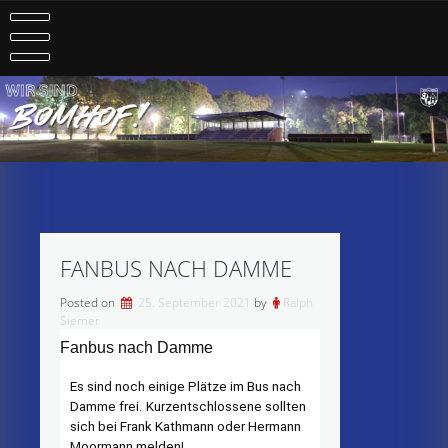
Skip
to
content
FANBUS NACH DAMME
Posted on
25. September 2021
by
Ralph
Siemer
Fanbus nach Damme
Es sind noch einige Plätze im Bus nach
Damme frei. Kurzentschlossene sollten
sich bei Frank Kathmann oder Hermann
Moormann melden!