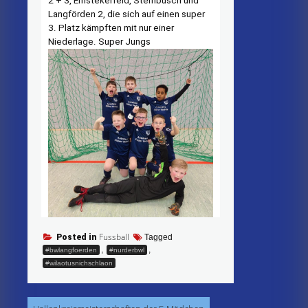
2 + 3, Emstekerfeld, Sternbusch und
Langförden 2, die sich auf einen super
3. Platz kämpften mit nur einer
Niederlage. Super Jungs
Fussball
Posted in
Tagged
,
,
#bwlangfoerden
#nurderbwl
#wilaotusnichschlaon
Beitragsnavigation