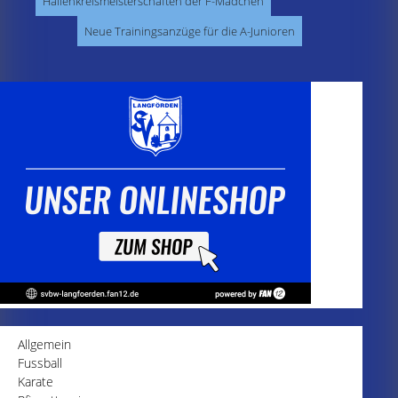
Hallenkreismeisterschaften der F-Mädchen
Neue Trainingsanzüge für die A-Junioren
Allgemein
Fussball
Karate