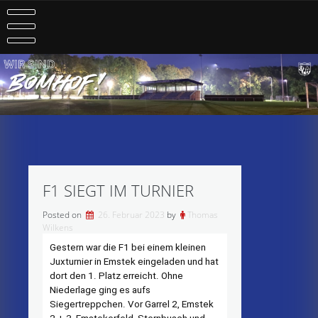
Skip
to
content
F1 SIEGT IM TURNIER
Posted on
26. Februar 2023
by
Thomas
Wilkens
Gestern war die F1 bei einem kleinen
Juxturnier in Emstek eingeladen und hat
dort den 1. Platz erreicht. Ohne
Niederlage ging es aufs
Siegertreppchen. Vor Garrel 2, Emstek