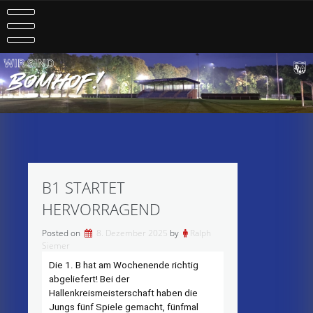
Skip
to
content
B1 STARTET
HERVORRAGEND
Posted on
8. Dezember 2025
by
Ralph
Siemer
Die 1. B hat am Wochenende richtig
abgeliefert! Bei der
Hallenkreismeisterschaft haben die
Jungs fünf Spiele gemacht, fünfmal