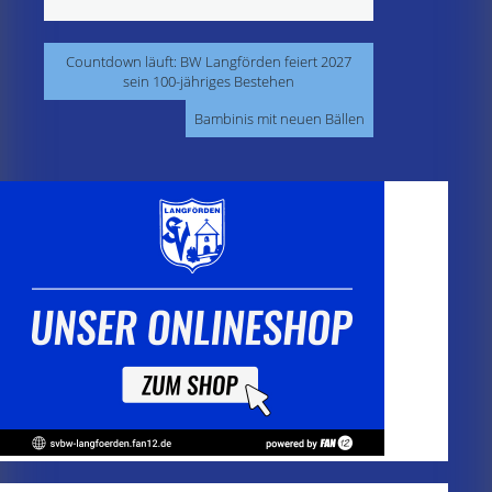
Beitragsnavigation
Countdown läuft: BW Langförden feiert 2027
sein 100-jähriges Bestehen
Bambinis mit neuen Bällen