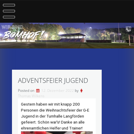
Skip
to
content
ADVENTSFEIER JUGEND
Posted on
12. Dezember 2022
by
Thomas Wilkens
Gestern haben wir mit knapp 200
Personen die Weihnachtsfeier der G-E
Jugend in der Turnhalle Langförden
gefeiert. Schön war's! Danke an alle
ehrenamtlichen Helfer und Trainer!