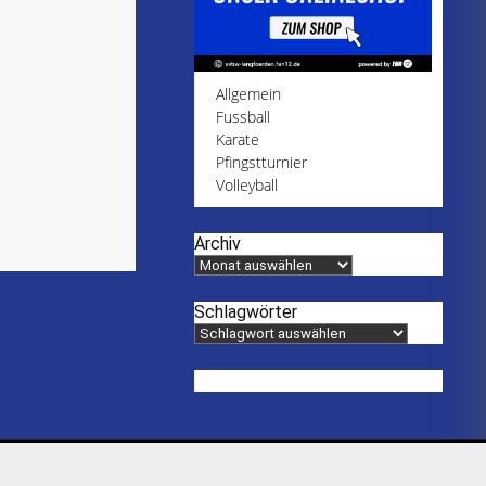
Allgemein
Fussball
Karate
Pfingstturnier
Volleyball
Archiv
Schlagwörter