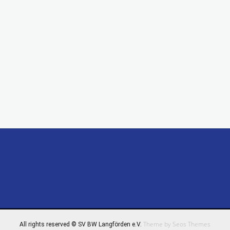
Theme by Seos Themes
All rights reserved © SV BW Langförden e.V.