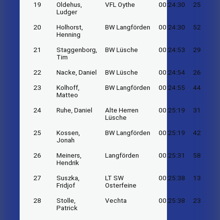
19
Oldehus,
VFL Oythe
00:24:30
25
Ludger
20
Holhorst,
BW Langförden
00:24:30
52
Henning
21
Staggenborg,
BW Lüsche
00:24:53
29
Tim
22
Nacke, Daniel
BW Lüsche
00:24:54
26
23
Kolhoff,
BW Langförden
00:24:55
44
Matteo
24
Ruhe, Daniel
Alte Herren
00:25:19
31
Lüsche
25
Kossen,
BW Langförden
00:25:19
42
Jonah
26
Meiners,
Langförden
00:25:31
58
Hendrik
27
Suszka,
LT SW
00:25:38
13
Fridjof
Osterfeine
28
Stolle,
Vechta
00:25:38
23
Patrick