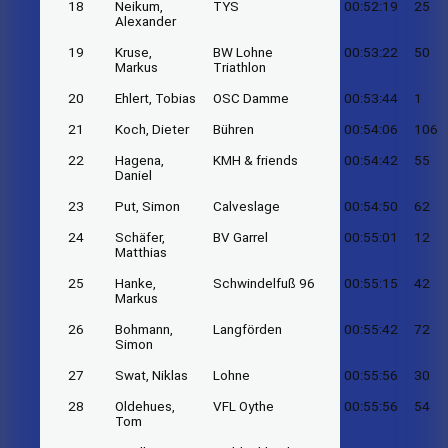
18
Neikum,
TYS
00:52:19
25
Alexander
19
Kruse,
BW Lohne
00:53:22
50
Markus
Triathlon
20
Ehlert, Tobias
OSC Damme
00:53:44
1
21
Koch, Dieter
Bühren
00:54:06
106
22
Hagena,
KMH & friends
00:54:42
55
Daniel
23
Put, Simon
Calveslage
00:54:50
62
24
Schäfer,
BV Garrel
00:55:01
12
Matthias
25
Hanke,
Schwindelfuß 96
00:55:15
42
Markus
26
Bohmann,
Langförden
00:55:42
72
Simon
27
Swat, Niklas
Lohne
00:55:56
30
28
Oldehues,
VFL Oythe
00:55:56
54
Tom