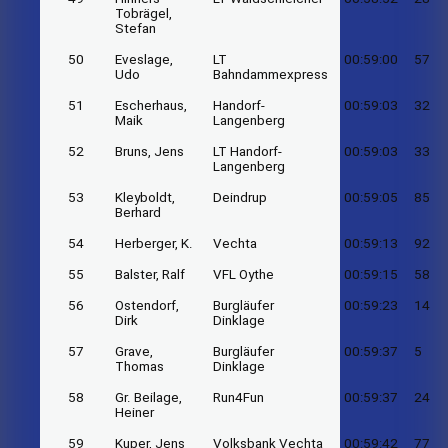
Tobrägel,
Stefan
50
Eveslage,
LT
00:59:00
57
Udo
Bahndammexpress
51
Escherhaus,
Handorf-
00:59:03
32
Maik
Langenberg
52
Bruns, Jens
LT Handorf-
00:59:03
33
Langenberg
53
Kleyboldt,
Deindrup
00:59:05
85
Berhard
54
Herberger, K.
Vechta
00:59:13
92
55
Balster, Ralf
VFL Oythe
00:59:15
58
56
Ostendorf,
Burgläufer
00:59:23
14
Dirk
Dinklage
57
Grave,
Burgläufer
00:59:37
5
Thomas
Dinklage
58
Gr. Beilage,
Run4Fun
00:59:37
24
Heiner
59
Kuper, Jens
Volksbank Vechta
00:59:42
77