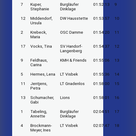
7
Kuper,
Burgläufer
01:52:13
9
Stephanie
Dinklage
12
Middendorf,
DW Hausstette
01:53:57
10
Ursula
2
Krebeck,
OSC Damme
01:54:20
11
Maria
17
Vocks, Tina
SV Handorf-
01:54:37
12
Langenberg
9
Feldhaus,
KMH & Friends
01:55:06
13
Carina
5
Hermes, Lena
LT Visbek
01:55:36
14
11
Jentjens,
LT Gnadenlos
01:58:00
15
Petra
13
Schumacher,
Lions
01:58:01
16
Gabi
1
Tabeling,
Burgläufer
02:04:51
17
Annette
Dinklage
4
Brockmann-
LT Visbek
02:07:47
18
Meyer, Ines