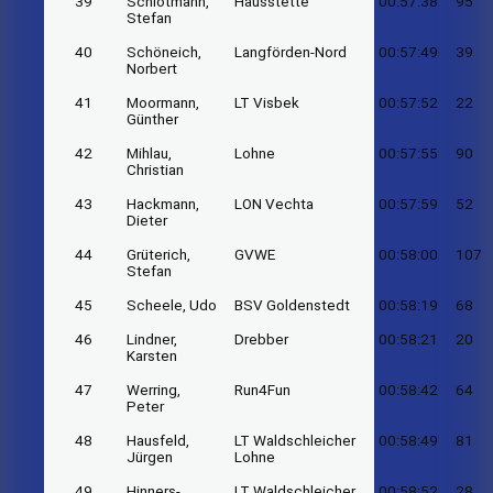
39
Schlotmann,
Hausstette
00:57:38
95
Stefan
40
Schöneich,
Langförden-Nord
00:57:49
39
Norbert
41
Moormann,
LT Visbek
00:57:52
22
Günther
42
Mihlau,
Lohne
00:57:55
90
Christian
43
Hackmann,
LON Vechta
00:57:59
52
Dieter
44
Grüterich,
GVWE
00:58:00
107
Stefan
45
Scheele, Udo
BSV Goldenstedt
00:58:19
68
46
Lindner,
Drebber
00:58:21
20
Karsten
47
Werring,
Run4Fun
00:58:42
64
Peter
48
Hausfeld,
LT Waldschleicher
00:58:49
81
Jürgen
Lohne
49
Hinners-
LT Waldschleicher
00:58:52
28