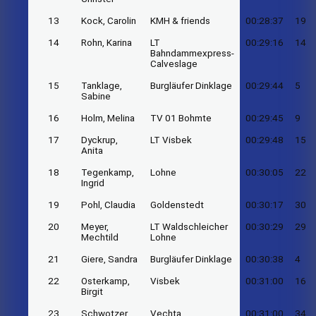
13
Kock, Carolin
KMH & friends
00:28:37
19
14
Rohn, Karina
LT
00:29:16
14
Bahndammexpress-
Calveslage
15
Tanklage,
Burgläufer Dinklage
00:29:44
5
Sabine
16
Holm, Melina
TV 01 Bohmte
00:29:45
9
17
Dyckrup,
LT Visbek
00:29:48
15
Anita
18
Tegenkamp,
Lohne
00:30:05
22
Ingrid
19
Pohl, Claudia
Goldenstedt
00:30:17
30
20
Meyer,
LT Waldschleicher
00:30:29
29
Mechtild
Lohne
21
Giere, Sandra
Burgläufer Dinklage
00:30:38
4
22
Osterkamp,
Visbek
00:31:00
16
Birgit
23
Schwotzer,
Vechta
00:31:00
34