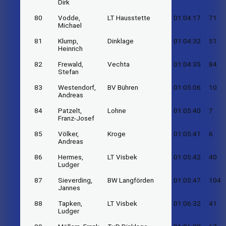
Dirk
80
Vodde,
LT Hausstette
01:04:17
71
Michael
81
Klump,
Dinklage
01:04:32
51
Heinrich
82
Frewald,
Vechta
01:04:35
84
Stefan
83
Westendorf,
BV Bühren
01:05:06
10
Andreas
84
Patzelt,
Lohne
01:05:40
7
Franz-Josef
85
Völker,
Kroge
01:05:41
6
Andreas
86
Hermes,
LT Visbek
01:05:42
40
Ludger
87
Sieverding,
BW Langförden
01:05:47
104
Jannes
88
Tapken,
LT Visbek
01:06:32
41
Ludger