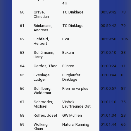
eG
60
Grave,
TC Dinklage
00:59:42
78
Christian
61
Brinkmann,
TC Dinklage
00:59:42
79
Andreas
62
Eichfeld,
BWL
00:59:50
105
Herbert
63
Schürmann,
Bakum
01:00:10
38
Harry
64
Gerdes, Theo
Bühren
01:00:24
11
65
Eveslage,
Burgläufer
01:00:44
8
Ludger
Dinklage
66
Schilberg,
Rien ne va plus
01:00:57
87
Waldemar
67
Schroeder,
Visbek
01:01:10
75
Michael
Lauffreunde Ost
68
Rolfes, Josef
GW Mühlen
01:01:34
23
69
Wolking,
Natural Running
01:01:44
66
Klaus