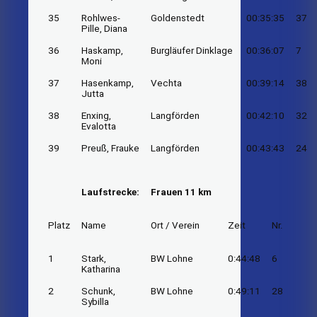
35
Rohlwes-
Goldenstedt
00:35:35
37
Pille, Diana
36
Haskamp,
Burgläufer Dinklage
00:36:07
7
Moni
37
Hasenkamp,
Vechta
00:39:14
38
Jutta
38
Enxing,
Langförden
00:42:10
32
Evalotta
39
Preuß, Frauke
Langförden
00:43:43
24
Laufstrecke:
Frauen 11 km
Platz
Name
Ort / Verein
Zeit
Nr.
1
Stark,
BW Lohne
0:44:48
6
Katharina
2
Schunk,
BW Lohne
0:49:11
28
Sybilla