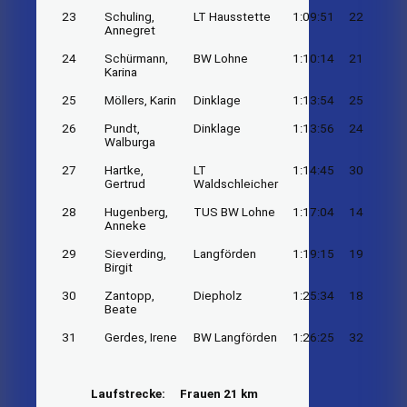
23
Schuling,
LT Hausstette
1:09:51
22
Annegret
24
Schürmann,
BW Lohne
1:10:14
21
Karina
25
Möllers, Karin
Dinklage
1:13:54
25
26
Pundt,
Dinklage
1:13:56
24
Walburga
27
Hartke,
LT
1:14:45
30
Gertrud
Waldschleicher
28
Hugenberg,
TUS BW Lohne
1:17:04
14
Anneke
29
Sieverding,
Langförden
1:19:15
19
Birgit
30
Zantopp,
Diepholz
1:25:34
18
Beate
31
Gerdes, Irene
BW Langförden
1:26:25
32
Laufstrecke:
Frauen 21 km