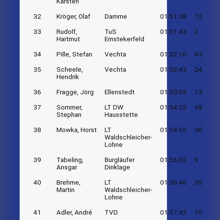
Karsten
32
Kröger, Olaf
Damme
01:51:38
12
33
Rudolf,
TuS
01:51:43
2
Hartmut
Emstekerfeld
34
Pille, Stefan
Vechta
01:52:10
43
35
Scheele,
Vechta
01:52:43
24
Hendrik
36
Fragge, Jörg
Ellenstedt
01:53:03
13
37
Sommer,
LT DW
01:54:25
48
Stephan
Hausstette
38
Mowka, Horst
LT
01:54:55
30
Waldschleicher-
Lohne
39
Tabeling,
Burgläufer
01:56:02
9
Ansgar
Dinklage
40
Brehme,
LT
01:56:46
35
Martin
Waldschleicher-
Lohne
41
Adler, André
TVD
01:57:42
10