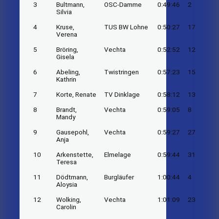
3
Bultmann,
OSC-Damme
0:49:46
2
Silvia
4
Kruse,
TUS BW Lohne
0:50:27
17
Verena
5
Bröring,
Vechta
0:52:52
12
Gisela
6
Abeling,
Twistringen
0:57:23
15
Kathrin
7
Korte, Renate
TV Dinklage
0:58:12
13
8
Brandt,
Vechta
0:59:05
8
Mandy
9
Gausepohl,
Vechta
0:59:27
27
Anja
10
Arkenstette,
Elmelage
0:59:44
31
Teresa
11
Dödtmann,
Burgläufer
1:00:44
4
Aloysia
12
Wolking,
Vechta
1:01:09
23
Carolin