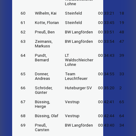
Lohne
60
Wilhelm, Kai
Steinfeld
00:33:21
18
61
Kotte, Florian
Steinfeld
00:33:45
19
62
Preuß, Ben
BW Langförden
00:33:51
48
63
Zeimanis,
BW Langförden
00:33:54
47
Markuss
64
Pundt,
LT
00:34:43
39
Bernard
Waldschleicher
Lohne
65
Donner,
Team
00:34:55
33
Andreas
Leuchtfeuer
66
Schröder,
Huteburger SV
00:35:20
2
Günter
67
Büssing,
Vestrup
00:42:41
65
Herge
68
Büssing, Olaf
Vestrup
00:42:44
64
69
Preuß,
BW Langförden
00:43:40
34
Carsten