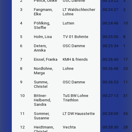
2
Perick, Ulrike
OSC Damme
00:23:22
3
3
Fangmann,
LT Waldschleicher
00:24:27
2
Elke
Lohne
4
Pöhlking,
Lutten
00:24:46
10
Steffie
5
Holm, Lisa
TV 01 Bohmte
00:25:00
8
6
Deters,
OSC Damme
00:25:34
1
Annika
7
Eissel, Franka
KMH & friends
00:26:40
17
8
Nordlohne,
Lohne
00:26:48
23
Marga
9
Summe,
OSC Damme
00:26:53
11
Christel
10
Bittner-
TuS BW Lohne
00:27:13
31
Helbernd,
Triathlon
Sandra
11
Sommer,
LT DW Hausstette
00:28:00
35
Susanne
12
Heidtmann,
Vechta
00:28:30
28
Christel