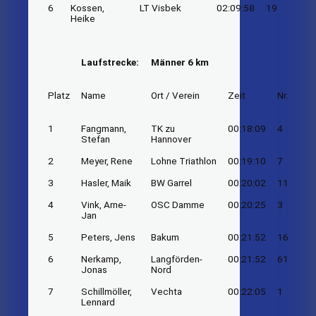
6
Kossen,
LT Visbek
02:09:58
19
Heike
Laufstrecke:
Männer 6 km
Platz
Name
Ort / Verein
Zeit
Nr.
1
Fangmann,
TK zu
00:18:09
4
Stefan
Hannover
2
Meyer, Rene
Lohne Triathlon
00:19:10
7
3
Hasler, Maik
BW Garrel
00:20:02
11
4
Vink, Arne-
OSC Damme
00:20:25
3
Jan
5
Peters, Jens
Bakum
00:21:52
16
6
Nerkamp,
Langförden-
00:21:52
61
Jonas
Nord
7
Schillmöller,
Vechta
00:22:05
1
Lennard