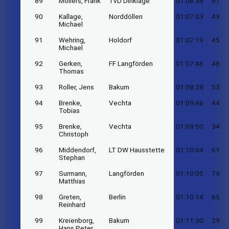
89
Möllers, Frank
TvD Dinklage
01:06:38
67
90
Kallage,
Norddöllen
01:07:03
43
Michael
91
Wehring,
Holdorf
01:07:19
45
Michael
92
Gerken,
FF Langförden
01:07:46
48
Thomas
93
Roller, Jens
Bakum
01:08:28
53
94
Brenke,
Vechta
01:09:46
44
Tobias
95
Brenke,
Vechta
01:09:50
34
Christoph
96
Middendorf,
LT DW Hausstette
01:10:04
61
Stephan
97
Surmann,
Langförden
01:10:05
74
Matthias
98
Greten,
Berlin
01:10:14
65
Reinhard
99
Kreienborg,
Bakum
01:11:30
29
Hans Peter