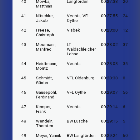
40
Mowka,
Langförden
00:27:38
20
Matthias
41
Nitschke,
Vechta, VFL
00:27:55
24
Jakob
Oythe
42
Freese,
Visbek
00:28:00
12
Christoph
43
Moormann,
LT
00:28:02
37
Manfred
Waldschleicher
Lohne
44
Heidtmann,
Vechta
00:28:03
35
Moritz
45
Schmidt,
VFL Oldenburg
00:28:38
8
Günter
46
Gausepohl,
VFL Oythe
00:29:07
56
Ferdinand
47
Kemper,
Vechta
00:29:14
6
Frank
48
Wendeln,
BW Lüsche
00:29:15
5
Thorsten
49
Meyer, Yannik
BW Langförden
00:29:24
60