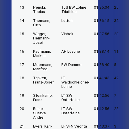
13
Penski,
TuS BW Lohne
01:35:04
25
Tobias
Triathlon
14
Themann,
Lutten
01:36:15
32
Otto
15
Wigger,
Visbek
01:37:56
28
Hermann-
Josef
16
Kaufmann,
AH Lüsche
01:38:14
11
Markus
17
Moormann,
RW-Damme
01:38:40
5
Manfred
18
Tapken,
LT
01:41:43
42
Franz-Josef
Waldschleicher-
Lohne
19
Steinkamp,
LT SW
01:42:56
7
Franz
Osterfeine
20
Brune-
LT SW
01:42:56
23
Suszka,
Osterfeine
Andre
21
Evers, Karl-
LF SFN Vechta
01:43:37
3