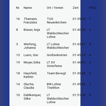
Nr.
Name
Ort / Verein
Zeit
Platz
16
Thamann,
TUS
01:39:02
1
Franziska
Neuenkirchen
8
Brauer, Anja
LT
01:40:56
2
Waldschleicher
Lohne
3
Wieferig,
LT Lohne
01:43:37
3
Johanna
Waldschleicher
15
Luers, Gisi
Großenkneten
01:45:15
4
19
Meyer, Erika
LT SV
01:46:03
5
Osterfeine
18
Hausfeld,
Team Bevegt
01:49:48
6
Kathrin
14
Gluche,
BW Lohne
01:49:56
7
Claudia
Triathlon
10
Dahlkemper,
LT
01:51:38
8
Silke
Waldschleicher
Lohne