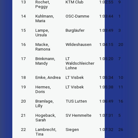
13
Rochet,
KTM Club
1:02:55
9
Peggy
14
Kuhlmann,
OSC-Damme
1:03:44
1
Maria
15
Lampe,
Burgläufer
1:03:49
3
Ursula
16
Macke,
Wildeshausen
1:04:15
20
Ramona
17
Brinkmann,
LT
1:05:20
7
Mandy
Waldschleicher
Lohne
18
Emke, Andrea
LT Visbek
1:05:34
10
19
Hermes,
LT Visbek
1:05:38
11
Doris
20
Bramlage,
TUS Lutten
1:06:49
16
Lilly
21
Hogeback,
SV Hemmelte
1:07:31
5
Sarah
22
Lambrecht,
Siegen
1:07:32
26
Tina