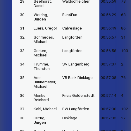
29
Seelhorst,
Waldschleicher
00:55:59
73
Daniel
30
Werring,
Run4Fun
00:56:29
63
Jürgen
31
Lüers, Gregor
Calveslage
00:56:49
86
32
Schmedes,
Langförden
00:56:57
31
Michael
33
Gerken,
Langförden
00:56:58
103
Michael
34
Trumme,
SV Langenberg
00:57:07
2
Thorsten
35
Arns-
VR Bank Dinklage
00:57:08
76
Bünnemeyer,
Michael
36
Menke,
Frisia Goldenstedt
00:57:14
4
Reinhard
37
Kohl, Michael
BW Langförden
00:57:30
102
38
Hüttig,
Dinklage
00:57:35
27
Jürgen