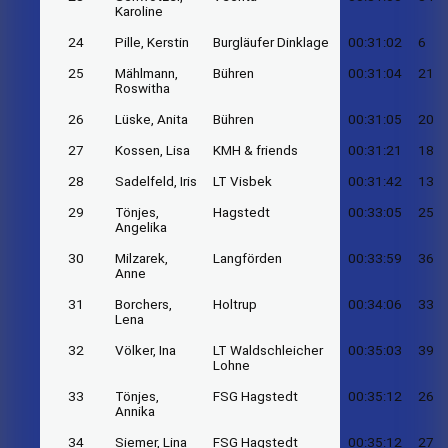
Karoline
24
Pille, Kerstin
Burgläufer Dinklage
00:31:02
6
25
Mählmann,
Bühren
00:31:04
21
Roswitha
26
Lüske, Anita
Bühren
00:31:05
20
27
Kossen, Lisa
KMH & friends
00:31:21
18
28
Sadelfeld, Iris
LT Visbek
00:31:42
13
29
Tönjes,
Hagstedt
00:33:05
25
Angelika
30
Milzarek,
Langförden
00:33:59
36
Anne
31
Borchers,
Holtrup
00:34:06
33
Lena
32
Völker, Ina
LT Waldschleicher
00:35:03
39
Lohne
33
Tönjes,
FSG Hagstedt
00:35:12
26
Annika
34
Siemer, Lina
FSG Hagstedt
00:35:12
27