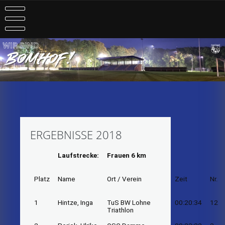
Skip
to
content
ERGEBNISSE 2018
Laufstrecke:
Frauen 6 km
Platz
Name
Ort / Verein
Zeit
Nr.
1
Hintze, Inga
TuS BW Lohne
00:20:34
12
Triathlon