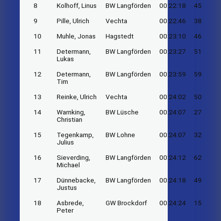
8
Kolhoff, Linus
BW Langförden
00:22:18
45
9
Pille, Ulrich
Vechta
00:22:46
38
10
Muhle, Jonas
Hagstedt
00:23:10
46
11
Determann,
BW Langförden
00:23:27
51
Lukas
12
Determann,
BW Langförden
00:23:59
59
Tim
13
Reinke, Ulrich
Vechta
00:24:02
50
14
Warnking,
BW Lüsche
00:24:07
27
Christian
15
Tegenkamp,
BW Lohne
00:24:07
32
Julius
16
Sieverding,
BW Langförden
00:24:12
62
Michael
17
Dünnebacke,
BW Langförden
00:24:18
49
Justus
18
Asbrede,
GW Brockdorf
00:24:24
15
Peter