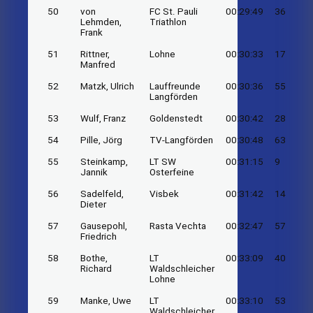
50
von
FC St. Pauli
00:29:49
36
Lehmden,
Triathlon
Frank
51
Rittner,
Lohne
00:30:33
17
Manfred
52
Matzk, Ulrich
Lauffreunde
00:30:36
55
Langförden
53
Wulf, Franz
Goldenstedt
00:30:42
28
54
Pille, Jörg
TV-Langförden
00:30:48
63
55
Steinkamp,
LT SW
00:31:15
9
Jannik
Osterfeine
56
Sadelfeld,
Visbek
00:31:42
14
Dieter
57
Gausepohl,
Rasta Vechta
00:32:47
57
Friedrich
58
Bothe,
LT
00:33:09
40
Richard
Waldschleicher
Lohne
59
Manke, Uwe
LT
00:33:10
53
Waldschleicher