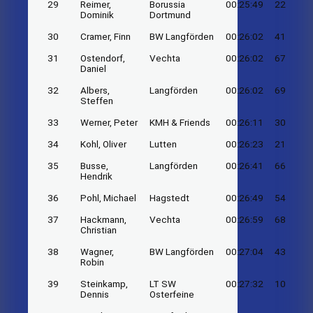
29
Reimer,
Borussia
00:25:49
22
Dominik
Dortmund
30
Cramer, Finn
BW Langförden
00:26:02
41
31
Ostendorf,
Vechta
00:26:02
67
Daniel
32
Albers,
Langförden
00:26:02
69
Steffen
33
Werner, Peter
KMH & Friends
00:26:11
30
34
Kohl, Oliver
Lutten
00:26:23
21
35
Busse,
Langförden
00:26:41
66
Hendrik
36
Pohl, Michael
Hagstedt
00:26:49
54
37
Hackmann,
Vechta
00:26:59
68
Christian
38
Wagner,
BW Langförden
00:27:04
43
Robin
39
Steinkamp,
LT SW
00:27:32
10
Dennis
Osterfeine