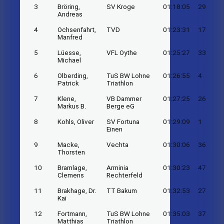
3
Bröring,
SV Kroge
01:18:05
29
Andreas
4
Ochsenfahrt,
TVD
01:23:31
17
Manfred
5
Lüesse,
VFL Oythe
01:25:27
33
Michael
6
Olberding,
TuS BW Lohne
01:26:55
4
Patrick
Triathlon
7
Klene,
VB Dammer
01:27:25
26
Markus B.
Berge eG
8
Kohls, Oliver
SV Fortuna
01:29:09
1
Einen
9
Macke,
Vechta
01:30:06
36
Thorsten
10
Bramlage,
Arminia
01:30:23
47
Clemens
Rechterfeld
11
Brakhage, Dr.
TT Bakum
01:32:53
27
Kai
12
Fortmann,
TuS BW Lohne
01:35:03
37
Matthias
Triathlon