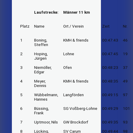
Laufstrecke:
Männer 11 km
Platz
Name
Ort / Verein
Zeit
Nr.
1
Boning,
KMH & friends
00:47:43
46
Steffen
2
Hoping,
Lohne
00:47:45
19
Jürgen
3
Niemöller,
Ofen
00:48:23
37
Edgar
4
Meyer,
KMH & friends
00:48:35
49
Dennis
5
Wübbelmann,
Langförden
00:49:15
97
Hannes
6
Büssing,
SG Voßberg-Lohne
00:49:29
101
Frank
7
Uptmoor, Nils
GW Brockdorf
00:49:35
93
8
Lücking,
SV Carum
00:49:44
98