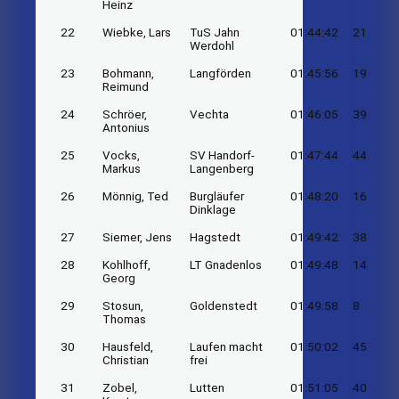
Heinz
22
Wiebke, Lars
TuS Jahn
01:44:42
21
Werdohl
23
Bohmann,
Langförden
01:45:56
19
Reimund
24
Schröer,
Vechta
01:46:05
39
Antonius
25
Vocks,
SV Handorf-
01:47:44
44
Markus
Langenberg
26
Mönnig, Ted
Burgläufer
01:48:20
16
Dinklage
27
Siemer, Jens
Hagstedt
01:49:42
38
28
Kohlhoff,
LT Gnadenlos
01:49:48
14
Georg
29
Stosun,
Goldenstedt
01:49:58
8
Thomas
30
Hausfeld,
Laufen macht
01:50:02
45
Christian
frei
31
Zobel,
Lutten
01:51:05
40