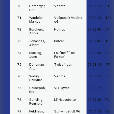
70
Herberger,
Vechta
01:02:17
91
Urs
71
Windeler,
Volksbank Vechta
01:02:19
100
Markus
eG
72
Borchers,
Holtrup
01:02:40
94
Andre
73
Johannes,
Bühren
01:02:43
18
Albert
74
Büssing,
Lauftreff "Die
01:02:44
99
Jens
Falken"
75
Dörlemann,
Twistringen
01:03:15
47
Artur
76
Wehry,
Vechta
01:03:17
83
Christian
77
Gausepohl,
VFL Oythe
01:03:17
89
Bert
78
Schuling,
LT Hausstette
01:03:30
70
Reinhold
79
Feldhaus,
Schwindelfuß 96
01:04:12
82