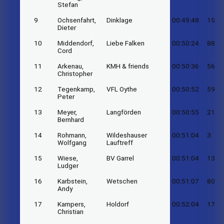
Stefan
9
Ochsenfahrt,
Dinklage
00:49:48
15
Dieter
10
Middendorf,
Liebe Falken
00:50:24
88
Cord
11
Arkenau,
KMH & friends
00:50:36
56
Christopher
12
Tegenkamp,
VFL Oythe
00:50:52
59
Peter
13
Meyer,
Langförden
00:50:55
21
Bernhard
14
Rohmann,
Wildeshauser
00:51:04
3
Wolfgang
Lauftreff
15
Wiese,
BV Garrel
00:51:04
13
Ludger
16
Karbstein,
Wetschen
00:51:07
80
Andy
17
Kampers,
Holdorf
00:52:04
17
Christian