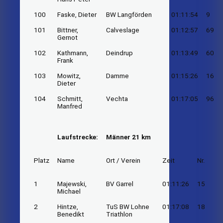
100
Faske, Dieter
BW Langförden
01:11:54
9
101
Bittner,
Calveslage
01:12:57
69
Gernot
102
Kathmann,
Deindrup
01:13:49
60
Frank
103
Mowitz,
Damme
01:15:26
16
Dieter
104
Schmitt,
Vechta
01:17:05
96
Manfred
Laufstrecke:
Männer 21 km
Platz
Name
Ort / Verein
Zeit
Nr.
1
Majewski,
BV Garrel
01:11:26
15
Michael
2
Hintze,
TuS BW Lohne
01:17:08
18
Benedikt
Triathlon