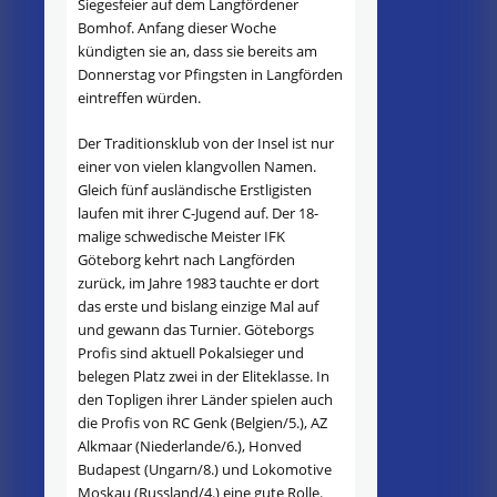
Siegesfeier auf dem Langfördener
Bomhof. Anfang dieser Woche
kündigten sie an, dass sie bereits am
Donnerstag vor Pfingsten in Langförden
eintreffen würden.
Der Traditionsklub von der Insel ist nur
einer von vielen klangvollen Namen.
Gleich fünf ausländische Erstligisten
laufen mit ihrer C-Jugend auf. Der 18-
malige schwedische Meister IFK
Göteborg kehrt nach Langförden
zurück, im Jahre 1983 tauchte er dort
das erste und bislang einzige Mal auf
und gewann das Turnier. Göteborgs
Profis sind aktuell Pokalsieger und
belegen Platz zwei in der Eliteklasse. In
den Topligen ihrer Länder spielen auch
die Profis von RC Genk (Belgien/5.), AZ
Alkmaar (Niederlande/6.), Honved
Budapest (Ungarn/8.) und Lokomotive
Moskau (Russland/4.) eine gute Rolle.