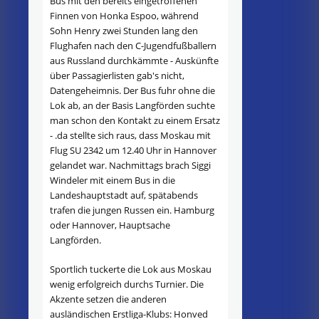
Bus mit den bereits eingetroffenen
Finnen von Honka Espoo, während
Sohn Henry zwei Stunden lang den
Flughafen nach den C-Jugendfußballern
aus Russland durchkämmte - Auskünfte
über Passagierlisten gab's nicht,
Datengeheimnis. Der Bus fuhr ohne die
Lok ab, an der Basis Langförden suchte
man schon den Kontakt zu einem Ersatz
- .da stellte sich raus, dass Moskau mit
Flug SU 2342 um 12.40 Uhr in Hannover
gelandet war. Nachmittags brach Siggi
Windeler mit einem Bus in die
Landeshauptstadt auf, spätabends
trafen die jungen Russen ein. Hamburg
oder Hannover, Hauptsache
Langförden.
Sportlich tuckerte die Lok aus Moskau
wenig erfolgreich durchs Turnier. Die
Akzente setzen die anderen
ausländischen Erstliga-Klubs: Honved