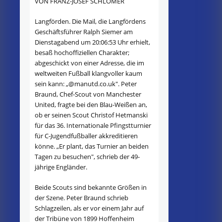
VON FRANZ-JOSEF SCHLÖMER
Langförden. Die Mail, die Langfördens
Geschäftsführer Ralph Siemer am
Dienstagabend um 20:06:53 Uhr erhielt,
besaß hochoffiziellen Charakter;
abgeschickt von einer Adresse, die im
weltweiten Fußball klangvoller kaum
sein kann: „@manutd.co.uk". Peter
Braund, Chef-Scout von Manchester
United, fragte bei den Blau-Weißen an,
ob er seinen Scout Christof Hetmanski
für das 36. Internationale Pfingstturnier
für C-Jugendfußballer akkreditieren
könne. „Er plant, das Turnier an beiden
Tagen zu besuchen", schrieb der 49-
jährige Engländer.
Beide Scouts sind bekannte Größen in
der Szene. Peter Braund schrieb
Schlagzeilen, als er vor einem Jahr auf
der Tribüne von 1899 Hoffenheim