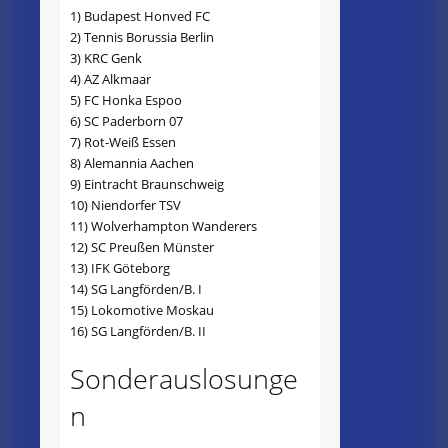
1) Budapest Honved FC
2) Tennis Borussia Berlin
3) KRC Genk
4) AZ Alkmaar
5) FC Honka Espoo
6) SC Paderborn 07
7) Rot-Weiß Essen
8) Alemannia Aachen
9) Eintracht Braunschweig
10) Niendorfer TSV
11) Wolverhampton Wanderers
12) SC Preußen Münster
13) IFK Göteborg
14) SG Langförden/B. I
15) Lokomotive Moskau
16) SG Langförden/B. II
Sonderauslosunge
n