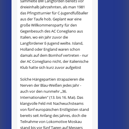
sammelte BW Langförden bereits vor
dreieinhalb Jahrzehnten, als man 1981
das Pfingstturnier für C-Jugendfußballer
aus der Taufe hob. Geplant war eine
große Willkommensparty für den
Gegenbesuch des AC Conegliano aus
Italien, wo ein Jahr zuvor die
Langfördener E-Jugend weilte. Island,
Holland oder England waren schon
damals auf dem Bomhof vertreten - nur
der AC Conegliano nicht, der italienische
Klub hatte sich kurz zuvor aufgelöst
Solche Hängepartien strapazieren die
Nerven der Blau-Weißen jedes Jahr -
auch vor den nunmehr „36.
Internationalen" (13. bis 16. Mai). Das
klangvolle Feld mit Nachwuchsteams
von fünf europäischen Erstligisten stand
bereits seit Anfang des Jahres, doch die
Teilnahme von Lokomotive Moskau
stand bis vor fünf Tagen auf Messers